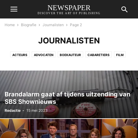
NEWSPAPER
DISCOVER THE ART OF PUBLISHING
Home
Biografie
Journalisten
Page 2
JOURNALISTEN
ACTEURS
ADVOCATEN
BOEKAUTEUR
CABARETIERS
FILM
GAMES
INFLUENCERS
JOURNALISTEN
KONINKLIJK HUIS
MEDISCH SPECIALIST
MODE
MODELLEN
MUZIEK
ONDERNEMERS
OPINIEMAKERS
POLITIEK
PRESENTATOREN
RADIO
REGISSEURS
SPORT
TELEVISIE
TONEEL
WETENSCHAP
YOUTUBER
ZORG
Brandalarm gaat af tijdens uitzending van
SBS Shownieuws
Redactie
-
15 mei 2023