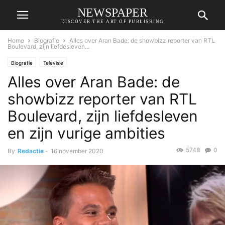
NEWSPAPER
DISCOVER THE ART OF PUBLISHING
Home
Biografie
Alles over Aran Bade: de showbizz reporter van RTL
Boulevard, zijn liefdesleven...
Biografie
Televisie
Alles over Aran Bade: de
showbizz reporter van RTL
Boulevard, zijn liefdesleven
en zijn vurige ambities
5748
0
By
Redactie
-
16 november 2020