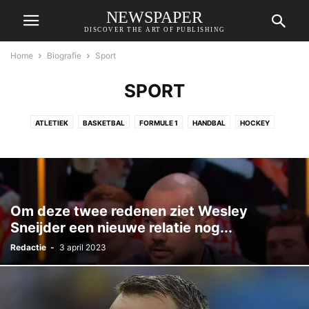
NEWSPAPER
DISCOVER THE ART OF PUBLISHING
Home
Biografie
Sport
SPORT
ATLETIEK
BASKETBAL
FORMULE 1
HANDBAL
HOCKEY
SCHAATSEN
VOETBAL
WIELRENNEN
Om deze twee redenen ziet Wesley
Sneijder een nieuwe relatie nog...
Redactie
-
3 april 2023