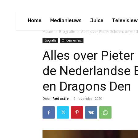
Home
Medianieuws
Juice
Televisiew
Home
Biografie
Alles over Pieter Schoen: beken
Biografie
Ondernemers
Alles over Piete
de Nederlandse 
en Dragons Den
Door
Redactie
-
9 november 2020