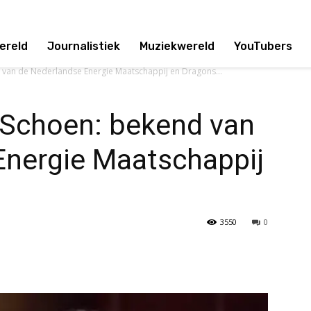
ereld
Journalistiek
Muziekwereld
YouTubers
d van de Nederlandse Energie Maatschappij en Dragons...
r Schoen: bekend van
Energie Maatschappij
3550
0