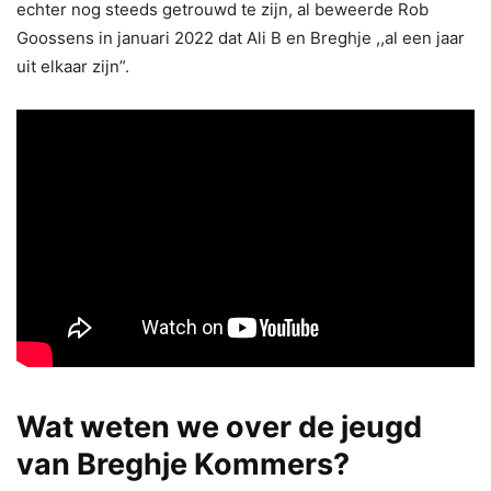
echter nog steeds getrouwd te zijn, al beweerde Rob
Goossens in januari 2022 dat Ali B en Breghje ,,al een jaar
uit elkaar zijn”.
Wat weten we over de jeugd
van Breghje Kommers?