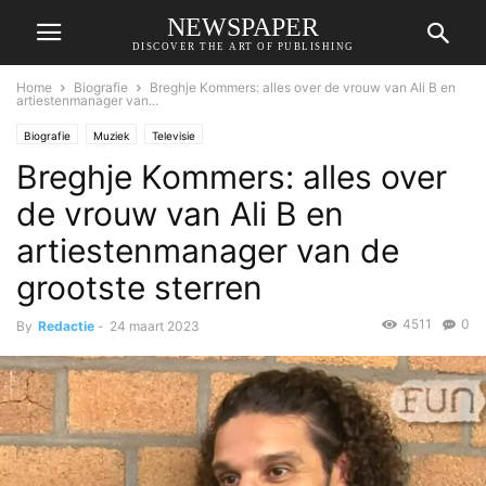
NEWSPAPER
DISCOVER THE ART OF PUBLISHING
Home
Biografie
Breghje Kommers: alles over de vrouw van Ali B en
artiestenmanager van...
Biografie
Muziek
Televisie
Breghje Kommers: alles over
de vrouw van Ali B en
artiestenmanager van de
grootste sterren
4511
0
By
Redactie
-
24 maart 2023