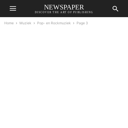
NEWSPAPER
DISCOVER THE ART OF PUBLISHING
Home
Muziek
Pop- en Rockmuziek
Page 3