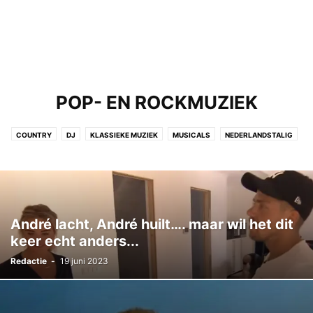
POP- EN ROCKMUZIEK
COUNTRY
DJ
KLASSIEKE MUZIEK
MUSICALS
NEDERLANDSTALIG
POP- EN ROCKMUZIEK
RAPPER
SINGER-SONGWRITER
André lacht, André huilt…. maar wil het dit
keer echt anders...
Redactie
-
19 juni 2023