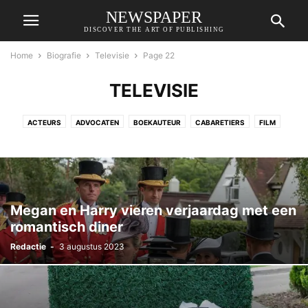
NEWSPAPER
DISCOVER THE ART OF PUBLISHING
Home
Biografie
Televisie
Page 22
TELEVISIE
ACTEURS
ADVOCATEN
BOEKAUTEUR
CABARETIERS
FILM
GAMES
INFLUENCERS
JOURNALISTEN
KONINKLIJK HUIS
MEDISCH SPECIALIST
MODE
MODELLEN
MUZIEK
ONDERNEMERS
OPINIEMAKERS
POLITIEK
PRESENTATOREN
RADIO
REGISSEURS
SPORT
TELEVISIE
TONEEL
WETENSCHAP
YOUTUBER
ZORG
Megan en Harry vieren verjaardag met een
romantisch diner
Redactie
-
3 augustus 2023