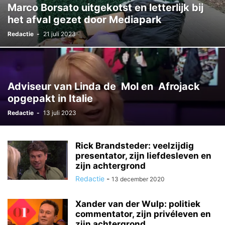
Marco Borsato uitgekotst en letterlijk bij
het afval gezet door Mediapark
Redactie
-
21 juli 2023
Adviseur van Linda de Mol en Afrojack
opgepakt in Italie
Redactie
-
13 juli 2023
Rick Brandsteder: veelzijdig
presentator, zijn liefdesleven en
zijn achtergrond
Redactie
-
13 december 2020
Xander van der Wulp: politiek
commentator, zijn privéleven en
zijn achtergrond