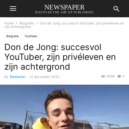
NEWSPAPER
DISCOVER THE ART OF PUBLISHING
Home
Biografie
Don de Jong: succesvol YouTuber, zijn privéleven en
zijn achtergrond
Biografie
YouTuber
Don de Jong: succesvol
YouTuber, zijn privéleven en
zijn achtergrond
6596
0
By
Redactie
-
14 december 2020