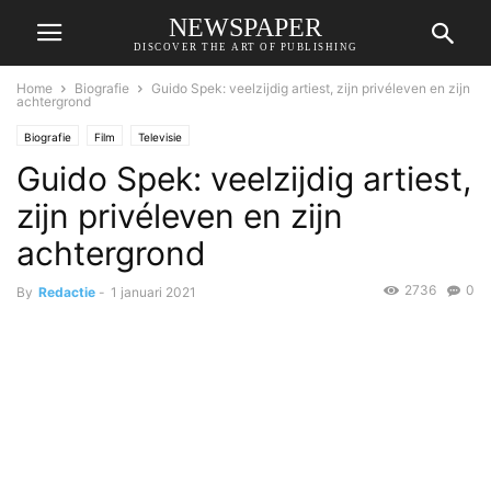
NEWSPAPER
DISCOVER THE ART OF PUBLISHING
Home
Biografie
Guido Spek: veelzijdig artiest, zijn privéleven en zijn
achtergrond
Biografie
Film
Televisie
Guido Spek: veelzijdig artiest,
zijn privéleven en zijn
achtergrond
2736
0
By
Redactie
-
1 januari 2021