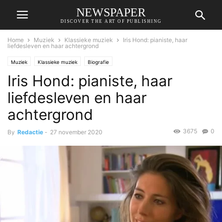
NEWSPAPER
DISCOVER THE ART OF PUBLISHING
Home
Muziek
Klassieke muziek
Iris Hond: pianiste, haar
liefdesleven en haar achtergrond
Muziek
Klassieke muziek
Biografie
Iris Hond: pianiste, haar
liefdesleven en haar
achtergrond
3675
0
By
Redactie
-
27 november 2020