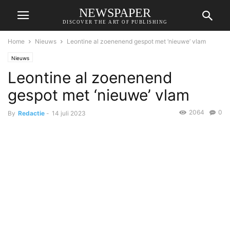
NEWSPAPER
DISCOVER THE ART OF PUBLISHING
Home
Nieuws
Leontine al zoenenend gespot met ‘nieuwe’ vlam
Nieuws
Leontine al zoenenend
gespot met ‘nieuwe’ vlam
2064
0
By
Redactie
-
14 juli 2023