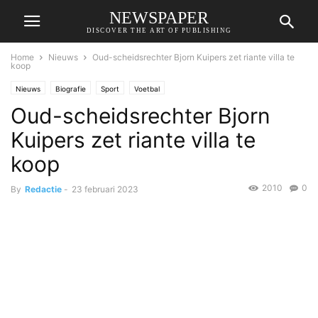
NEWSPAPER
DISCOVER THE ART OF PUBLISHING
Home
Nieuws
Oud-scheidsrechter Bjorn Kuipers zet riante villa te
koop
Nieuws
Biografie
Sport
Voetbal
Oud-scheidsrechter Bjorn
Kuipers zet riante villa te
koop
2010
0
By
Redactie
-
23 februari 2023