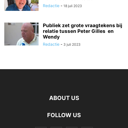
Redactie
-
18 juli 2023
Publiek zet grote vraagtekens bij
relatie tussen Peter Gilles en
Wendy
Redactie
-
3 juli 2023
ABOUT US
FOLLOW US