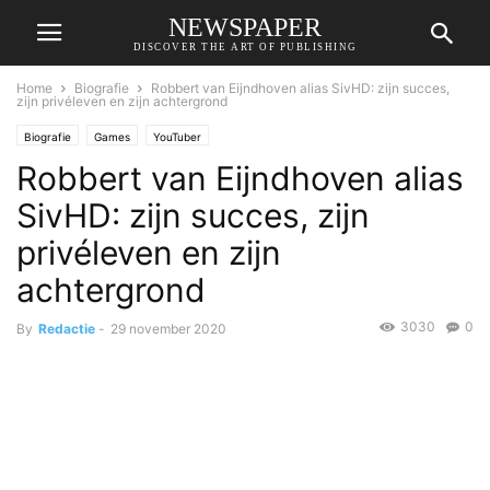
NEWSPAPER
DISCOVER THE ART OF PUBLISHING
Home
Biografie
Robbert van Eijndhoven alias SivHD: zijn succes,
zijn privéleven en zijn achtergrond
Biografie
Games
YouTuber
Robbert van Eijndhoven alias
SivHD: zijn succes, zijn
privéleven en zijn
achtergrond
3030
0
By
Redactie
-
29 november 2020