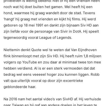
privéleven is weinig bekend: niet of hij een vriendin heeft
noch wat hij doet buiten het gamen. Wel heeft hij een
hond, waarmee hij graag wandelt door de stad. Tevens
‘hangt’ hij graag met vrienden en kijkt hij films. Hij werd
geboren op 18 mei 1991 en dankt zijn bijnaam Siv HD aan
zijn liefde voor de personage van Sivir in DotA. Hij speelt
tegenwoordig vooral League of Legends.
Niettemin denkt Quote wel te weten dat Van Eijndhoven
flink binnenloopt met zijn Siv HD. Hij heeft ruim 1,8 miljoen
volgers op YouTube en zou daar al minimaal twee ton mee
hebben verdiend. Al is er een sterk vermoeden dat dat
bedrag wel eens veeeeel hoger zou kunnen liggen. Robb
valt qua uiterlijk vooral op door zijn excentrieke
geblondeerde haar.
Na 2016 nam het aantal video’s van SivHD af. Hij verhuisde
naar Taiwan en hij gaf aan andere doelen in het leven te