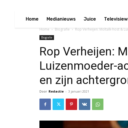
Home
Medianieuws
Juice
Televisiew
Home
Biografie
Rop Verheijen: Moltalk-host & Lu
Biografie
Rop Verheijen: M
Luizenmoeder-act
en zijn achtergr
Door
Redactie
-
3 januari 2021