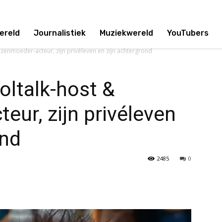
ereld
Journalistiek
Muziekwereld
YouTubers
izenmoeder-acteur, zijn privéleven en zijn achtergrond
oltalk-host &
eur, zijn privéleven
ond
2485
0