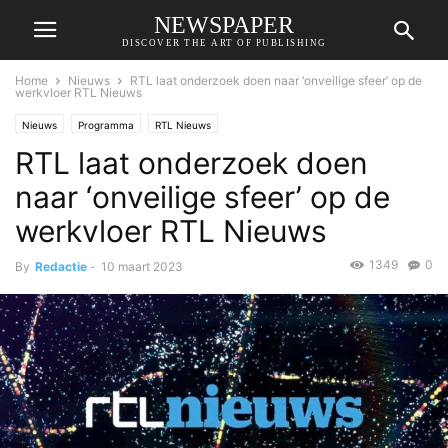
NEWSPAPER
DISCOVER THE ART OF PUBLISHING
Home
Nieuws
RTL laat onderzoek doen naar ‘onveilige sfeer’ op de
werkvloer RTL Nieuws
Nieuws
Programma
RTL Nieuws
RTL laat onderzoek doen
naar ‘onveilige sfeer’ op de
werkvloer RTL Nieuws
1349
0
By
Redactie
-
10 maart 2023