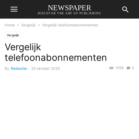
NEWSPAPER
DISCOVER THE ART OF PUBLISHING
Home
Vergelijk
Vergelijk telefoonabonnementen
Vergelijk
Vergelijk
telefoonabonnementen
1558
0
By
Redactie
-
25 oktober 2020