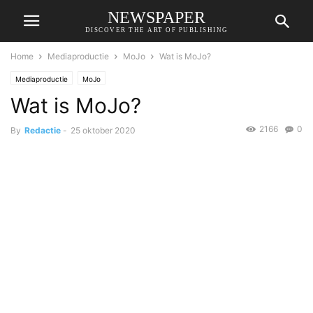
NEWSPAPER
DISCOVER THE ART OF PUBLISHING
Home
Mediaproductie
MoJo
Wat is MoJo?
Mediaproductie
MoJo
Wat is MoJo?
2166
0
By
Redactie
-
25 oktober 2020