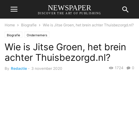
NEWSPAPER
DISCOVER THE ART OF PUBLISHING
Home
Biografie
Wie is Jitse Groen, het brein achter Thuisbezorgd.nl?
Biografie
Ondernemers
Wie is Jitse Groen, het brein
achter Thuisbezorgd.nl?
1724
0
By
Redactie
-
3 november 2020