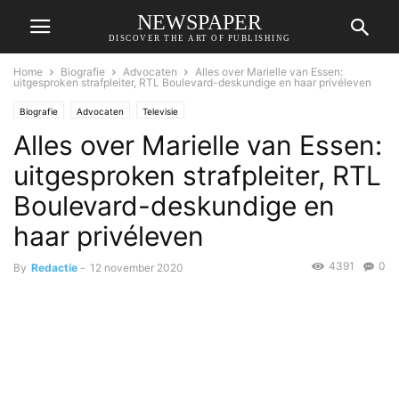
NEWSPAPER
DISCOVER THE ART OF PUBLISHING
Home
Biografie
Advocaten
Alles over Marielle van Essen:
uitgesproken strafpleiter, RTL Boulevard-deskundige en haar privéleven
Biografie
Advocaten
Televisie
Alles over Marielle van Essen:
uitgesproken strafpleiter, RTL
Boulevard-deskundige en
haar privéleven
4391
0
By
Redactie
-
12 november 2020