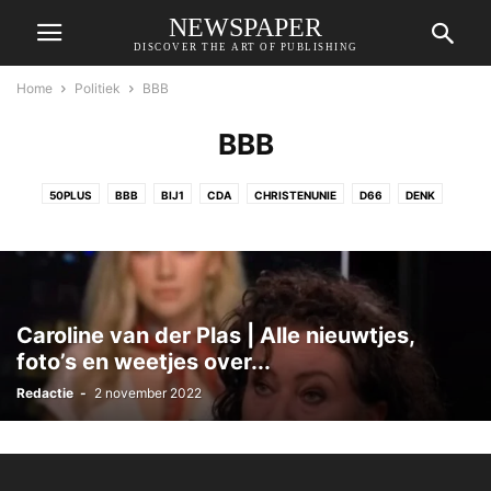
NEWSPAPER
DISCOVER THE ART OF PUBLISHING
Home
Politiek
BBB
BBB
50PLUS
BBB
BIJ1
CDA
CHRISTENUNIE
D66
DENK
FORUM VOOR DEMOCRATIE
GROENLINKS
NLBETER
PARTIJ VOOR DE DIEREN
PVDA
PVV
SGP
SP
VVD
Caroline van der Plas | Alle nieuwtjes,
foto’s en weetjes over...
Redactie
-
2 november 2022