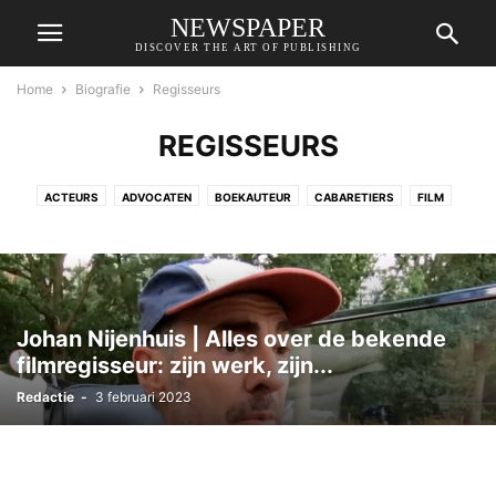
NEWSPAPER
DISCOVER THE ART OF PUBLISHING
Home
Biografie
Regisseurs
REGISSEURS
ACTEURS
ADVOCATEN
BOEKAUTEUR
CABARETIERS
FILM
GAMES
INFLUENCERS
JOURNALISTEN
KONINKLIJK HUIS
MEDISCH SPECIALIST
MODE
MODELLEN
MUZIEK
ONDERNEMERS
OPINIEMAKERS
POLITIEK
PRESENTATOREN
RADIO
REGISSEURS
SPORT
TELEVISIE
TONEEL
WETENSCHAP
YOUTUBER
ZORG
Johan Nijenhuis | Alles over de bekende
filmregisseur: zijn werk, zijn...
Redactie
-
3 februari 2023