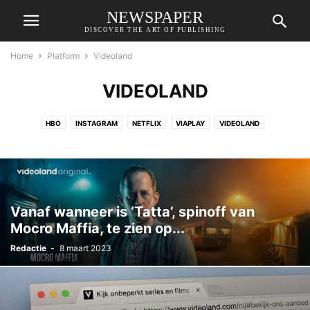
NEWSPAPER
DISCOVER THE ART OF PUBLISHING
Home
Platform
Videoland
VIDEOLAND
HBO
INSTAGRAM
NETFLIX
VIAPLAY
VIDEOLAND
Vanaf wanneer is ‘Tatta’, spinoff van
Mocro Maffia, te zien op...
Redactie
-
8 maart 2023