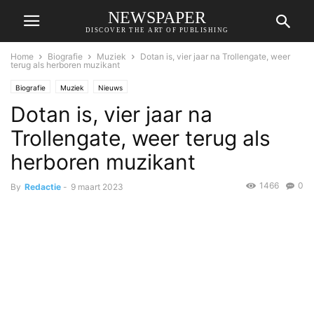
NEWSPAPER
DISCOVER THE ART OF PUBLISHING
Home
Biografie
Muziek
Dotan is, vier jaar na Trollengate, weer
terug als herboren muzikant
Biografie
Muziek
Nieuws
Dotan is, vier jaar na
Trollengate, weer terug als
herboren muzikant
1466
0
By
Redactie
-
9 maart 2023