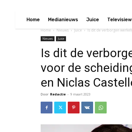
Home
Medianieuws
Juice
Televisiew
Home
Nieuws
Juice
Is dit de verborgen werkeli
Nieuws
Juice
Is dit de verborg
voor de scheidin
en Niclas Castel
Door
Redactie
-
9 maart 2023