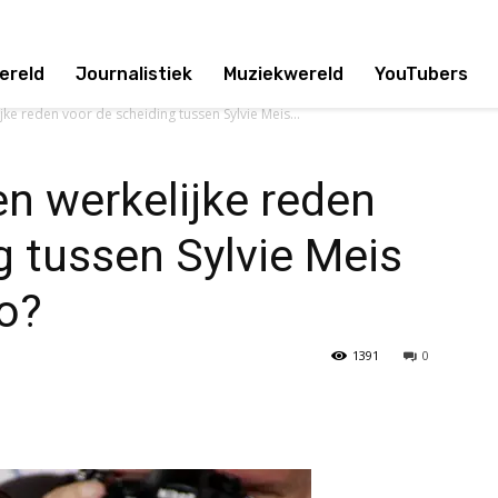
ereld
Journalistiek
Muziekwereld
YouTubers
jke reden voor de scheiding tussen Sylvie Meis...
en werkelijke reden
g tussen Sylvie Meis
lo?
1391
0