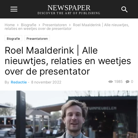
NEWSPAPER
DISCOVER THE ART OF PUBLISHING
Home
Biografie
Presentatoren
Roel Maalderink | Alle nieuwtjes,
relaties en weetjes over de presentator
Biografie
Presentatoren
Roel Maalderink | Alle
nieuwtjes, relaties en weetjes
over de presentator
1985
0
By
Redactie
-
8 november 2022