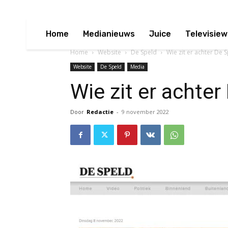
Home
Medianieuws
Juice
Televisiew
Home
Website
De Speld
Wie zit er achter De 
Website
De Speld
Media
Wie zit er achter
Door
Redactie
-
9 november 2022