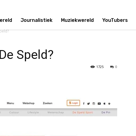
ereld
Journalistiek
Muziekwereld
YouTubers
Speld?
 De Speld?
1725
0