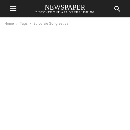
NEWSPAPER
DISCOVER THE ART OF PUBLISHING
Home
Tags
Eurovisie Songfestival